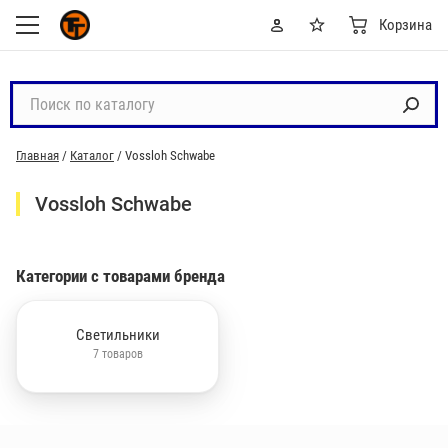
Корзина
П
о
и
Главная
/
Каталог
/
Vossloh Schwabe
с
к
Vossloh Schwabe
п
о
к
Категории с товарами бренда
а
т
а
Светильники
7 товаров
л
о
г
у