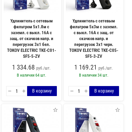
Удлинитель с сетевым
Удлинитель с сетевым
фильтром 5х1.8м с
фильтром 5х3м с заземл.
заземл. с выкл. 16А с
с выкл. 16А с защ. от
защ. от скачков напр. и
скачков напр. и
перегрузок 3х1 бел.
перегрузок 3х1 черн.
TOKOV ELECTRIC TKE-C01-
TOKOV ELECTRIC TKE-C05-
SF5-5-ZV
SF5-3-ZV
1 334.68
1 169.21
руб./шт.
руб./шт.
В наличии
64 шт.
В наличии
34 шт.