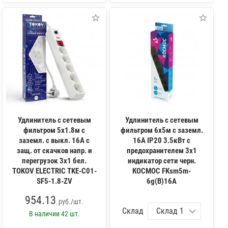
Удлинитель с сетевым
Удлинитель с сетевым
фильтром 5х1.8м с
фильтром 6х5м с заземл.
заземл. с выкл. 16А с
16А IP20 3.5кВт с
защ. от скачков напр. и
предохранителем 3х1
перегрузок 3х1 бел.
индикатор сети черн.
TOKOV ELECTRIC TKE-C01-
КОСМОС FKsm5m-
SF5-1.8-ZV
6g(B)16A
954.13
руб./шт.
Склад
В наличии
42 шт.