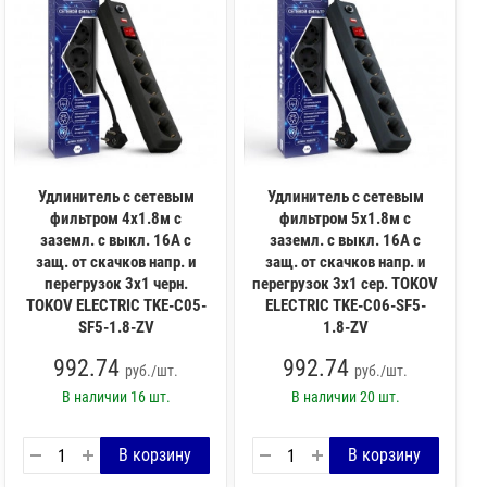
Удлинитель с сетевым
Удлинитель с сетевым
фильтром 4х1.8м с
фильтром 5х1.8м с
заземл. с выкл. 16А с
заземл. с выкл. 16А с
защ. от скачков напр. и
защ. от скачков напр. и
перегрузок 3х1 черн.
перегрузок 3х1 сер. TOKOV
TOKOV ELECTRIC TKE-C05-
ELECTRIC TKE-C06-SF5-
SF5-1.8-ZV
1.8-ZV
992.74
992.74
руб./шт.
руб./шт.
В наличии
16 шт.
В наличии
20 шт.