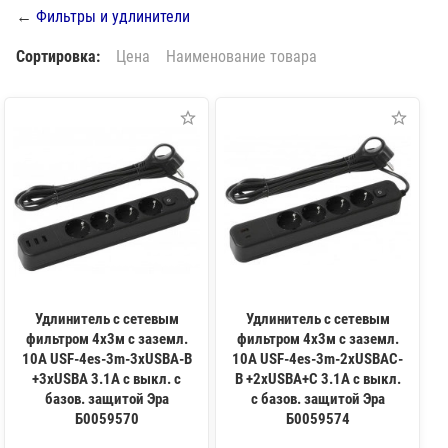
←
Фильтры и удлинители
Сортировка:
Цена
Наименование товара
Удлинитель с сетевым
Удлинитель с сетевым
фильтром 4х3м с заземл.
фильтром 4х3м с заземл.
10А USF-4es-3m-3xUSBA-B
10А USF-4es-3m-2xUSBAC-
+3xUSBA 3.1A с выкл. с
B +2xUSBA+C 3.1A с выкл.
базов. защитой Эра
с базов. защитой Эра
Б0059570
Б0059574