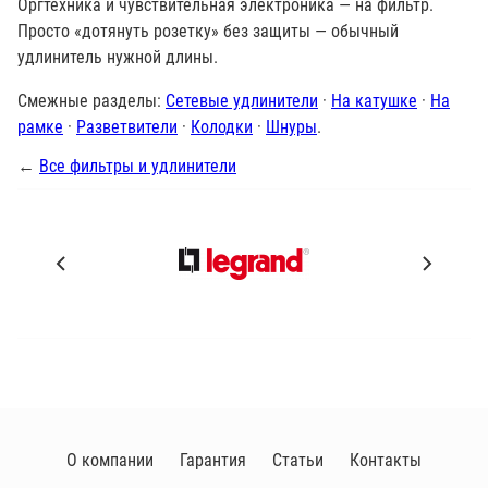
Оргтехника и чувствительная электроника — на фильтр.
Просто «дотянуть розетку» без защиты — обычный
удлинитель нужной длины.
Смежные разделы:
Сетевые удлинители
·
На катушке
·
На
рамке
·
Разветвители
·
Колодки
·
Шнуры
.
←
Все фильтры и удлинители
П
р
о
и
з
в
о
д
и
О компании
Гарантия
Статьи
Контакты
т