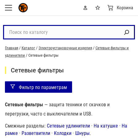
Корзина
П
о
и
Главная
/
Каталог
/
Электроустановочные изделия
/
Сетевые фильтры и
с
удлинители
/
Сетевые фильтры
к
п
Сетевые фильтры
о
к
Фильтр по параметрам
а
т
а
Сетевые фильтры
— защита техники от скачков и
л
перегрузки, часто с выключателем и USB.
о
г
Смежные разделы:
Сетевые удлинители
·
На катушке
·
На
у
рамке
·
Разветвители
·
Колодки
·
Шнуры
.