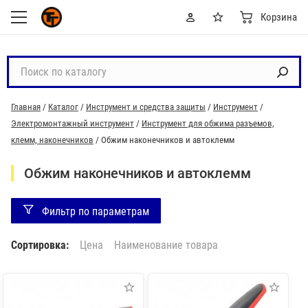
Корзина
П
о
и
Главная
/
Каталог
/
Инструмент и средства защиты
/
Инструмент
/
с
Электромонтажный инструмент
/
Инструмент для обжима разъемов,
к
клемм, наконечников
/
Обжим наконечников и автоклемм
п
о
Обжим наконечников и автоклемм
к
а
Фильтр по параметрам
т
а
Сортировка:
Цена
Наименование товара
л
о
г
у