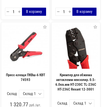
Пресс-клещи ПКВш-6 КВТ
Кримпер для обжима
74593
автоклемм неизолир. 0.5-
6.0кв.мм HT-230С TL-236C
HT-236C Rexant 12-3001
Склад
Склад
1 320.77
руб./шт.