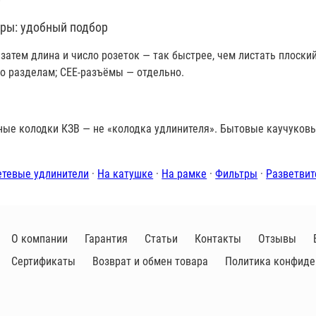
тры: удобный подбор
 затем длина и число розеток — так быстрее, чем листать плоск
о разделам; CEE-разъёмы — отдельно.
ые колодки КЗВ — не «колодка удлинителя». Бытовые каучуковы
етевые удлинители
·
На катушке
·
На рамке
·
Фильтры
·
Разветвит
О компании
Гарантия
Статьи
Контакты
Отзывы
Сертификаты
Возврат и обмен товара
Политика конфиде