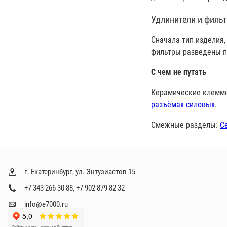
Удлинители и филь
Сначала тип изделия,
фильтры разведены п
С чем не путать
Керамические клеммн
разъёмах силовых
.
Смежные разделы:
С
г. Екатеринбург, ул. Энтузиастов 15
+7 343 266 30 88
,
+7 902 879 82 32
info@e7000.ru