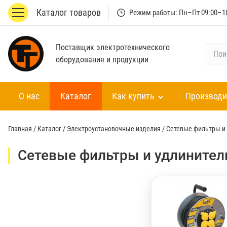
Каталог товаров
Режим работы: Пн–Пт 09:00–1
Поставщик электротехнического
П
оборудования и продукции
о
и
с
О нас
Каталог
Как купить
Производи
к
п
о
Главная
/
Каталог
/
Электроустановочные изделия
/
Сетевые фильтры и
к
а
Сетевые фильтры и удлинител
т
а
л
о
г
у