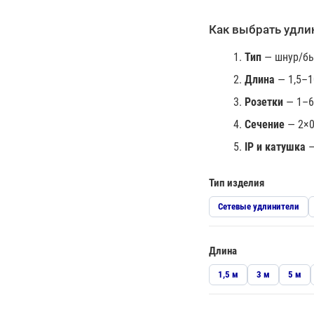
Как выбрать удли
Тип
— шнур/быт
Длина
— 1,5–1
Розетки
— 1–6
Сечение
— 2×0,
IP и катушка
—
Тип изделия
Сетевые удлинители
Длина
1,5 м
3 м
5 м