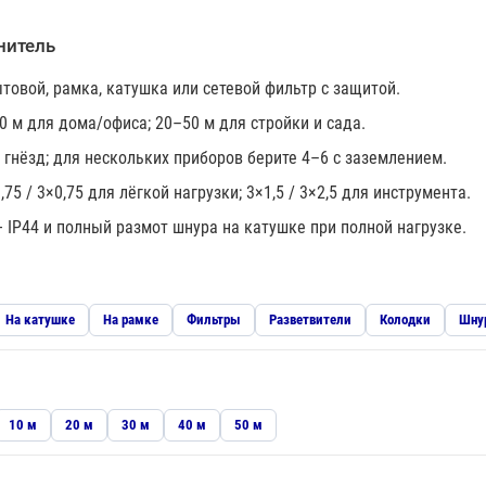
нитель
овой, рамка, катушка или сетевой фильтр с защитой.
0 м для дома/офиса; 20–50 м для стройки и сада.
 гнёзд; для нескольких приборов берите 4–6 с заземлением.
75 / 3×0,75 для лёгкой нагрузки; 3×1,5 / 3×2,5 для инструмента.
 IP44 и полный размот шнура на катушке при полной нагрузке.
На катушке
На рамке
Фильтры
Разветвители
Колодки
Шну
10 м
20 м
30 м
40 м
50 м