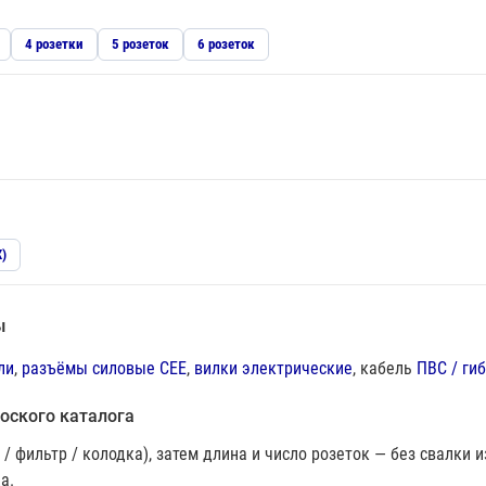
4 розетки
5 розеток
6 розеток
Х)
ы
ли
,
разъёмы силовые CEE
,
вилки электрические
, кабель
ПВС / ги
оского каталога
 / фильтр / колодка), затем длина и число розеток — без свалки 
а.