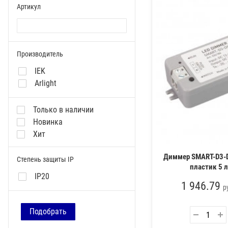
Артикул
Производитель
IEK
Arlight
Только в наличии
Новинка
Хит
Диммер SMART-D3-DI
Степень защиты IP
пластик 5 л
IP20
1 946.79
р
Подобрать