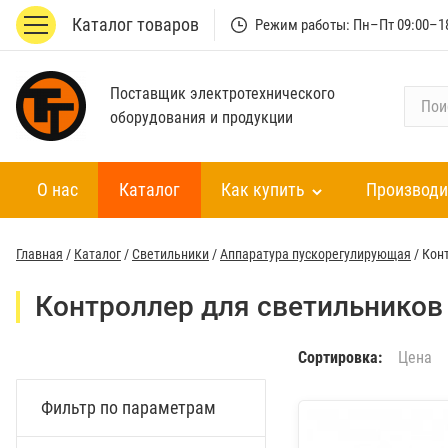
Каталог товаров
Режим работы: Пн–Пт 09:00–1
Поставщик электротехнического
П
оборудования и продукции
о
и
с
О нас
Каталог
Как купить
Производи
к
п
о
Главная
/
Каталог
/
Светильники
/
Аппаратура пускорегулирующая
/
Кон
к
а
Контроллер для светильников
т
а
Сортировка:
Цена
л
о
Фильтр по параметрам
г
у