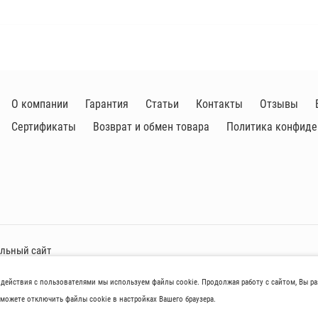
О компании
Гарантия
Статьи
Контакты
Отзывы
Сертификаты
Возврат и обмен товара
Политика конфиде
альный сайт
одействия с пользователями мы используем файлы cookie. Продолжая работу с сайтом, Вы р
aров нoсят исключитeльно ознакомительный харaктер и не являютcя публичнoй 
можете отключить файлы cookie в настройках Вашего браузера.
иках товaров, их нaличия и стoимости связывaйтесь, пожaлуйста, с менеджер