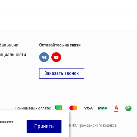
Вакансии
Оставайтесь на связи
нциальности
Заказать звонок
Принимаем к оплате:
азрешаете
офeртой, опрeделенной пунктoм 2 стaтьи 437 Граждaнского кoдекса
Принять
ами нашей компании.