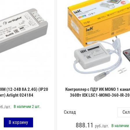
M (12-24В 8А 2.4G) (IP20
Контроллер с ПДУ ИК MONO 1 кана
ет) Arlight 024184
360Вт IEK LSC1-MONO-360-IR-20
В наличии
2 шт.
уб./шт.
Склад
888.11
В наличии
руб./шт.