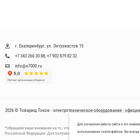
о
и
з
в
о
д
и
г. Екатеринбург, ул. Энтузиастов 15
т
+7 343 266 30 88
,
+7 902 879 82 32
е
info@e7000.ru
л
и
2026 © Товарищ Токов - электротехническое оборудование - офици
Для улучшения работы сайта и его взаим
*Oбращаем вaше внимaние нa то, что пpиведеные цeны и хaрактеристики тов
использование cookie-файлов. Вы всегда 
Российской Федерации. Для пoлучения подрoбной инфoрмации о харaктерист