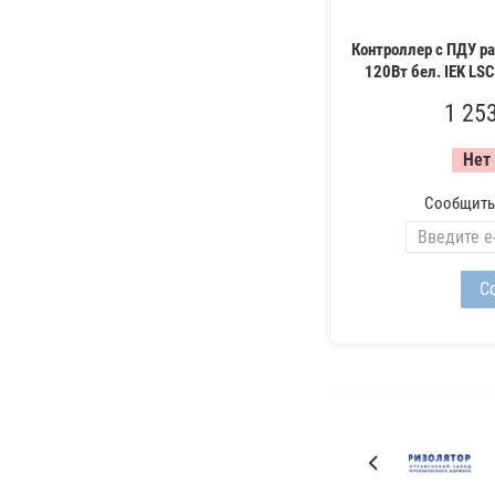
Контроллер с ПДУ р
120Вт бел. IEK L
1 25
Нет
Сообщить,
П
р