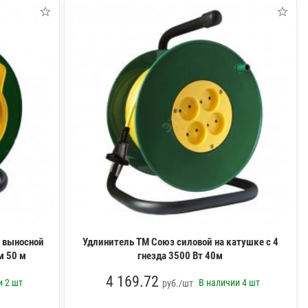
1 выносной
Удлинитель ТМ Союз силовой на катушке с 4
м 50 м
гнезда 3500 Вт 40м
4 169.72
ии
2 шт
В наличии
4 шт
руб./шт