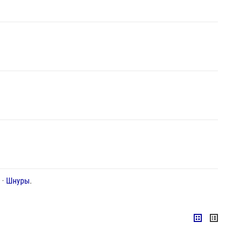
и
·
Шнуры
.