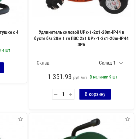
тушке с 4
Удлинитель силовой UPx-1-2x1-20m-IP44 в
бухте б/з 20м 1 гн ПВС 2х1 UPx-1-2x1-20m-IP44
ЭРА
ии
4 шт
Склад
1 351.93
В наличии
9 шт
руб./шт