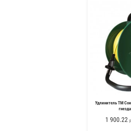
Удлинитель ТМ Сою
гнезда
1 900.22