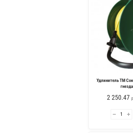
Удлинитель ТМ Сою
гнезда
2 250.47