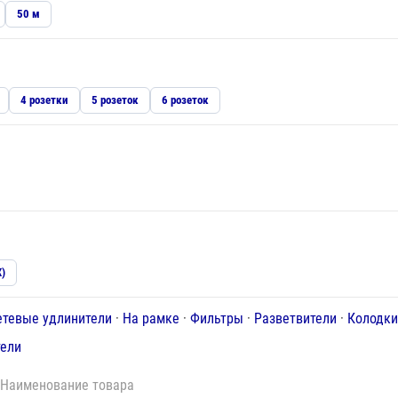
50 м
4 розетки
5 розеток
6 розеток
Х)
етевые удлинители
·
На рамке
·
Фильтры
·
Разветвители
·
Колодк
тели
Наименование товара