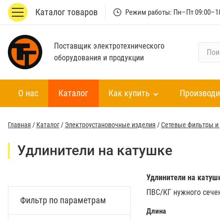
Каталог товаров
Режим работы: Пн–Пт 09:00–1
Поставщик электротехнического
П
оборудования и продукции
о
и
с
О нас
Каталог
Как купить
Производи
к
п
о
Главная
/
Каталог
/
Электроустановочные изделия
/
Сетевые фильтры и
к
а
Удлинители на катушке
т
а
л
Удлинители на катуш
о
ПВС/КГ нужного сечен
Фильтр по параметрам
г
Длина
у