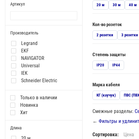
Артикул
20 м
30 м
40 м
Кол-во розеток
Производитель
2 розетки
3 розетки
Legrand
EKF
Степень защиты
NAVIGATOR
Universal
IP20
IP44
IEK
Schneider Electric
Марка кабеля
КОСМОС
BURO
КГ (каучук)
ПВС (ПВ
Только в наличии
Rexant
Новинка
Эра
Смежные разделы:
С
Хит
Союз
←
Фильтры и удлини
TOKOV ELECTRIC
Длина
GENERICA
Сортировка:
Цена
20 м