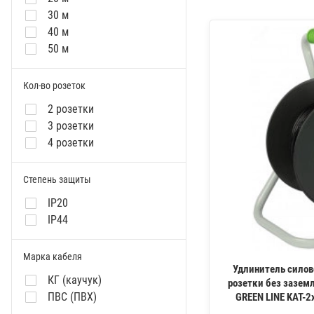
FERON
30 м
Navigator Group
40 м
ENGY
50 м
Stekker
AlpenBox
Кол-во розеток
РОС
2 розетки
3 розетки
4 розетки
Степень защиты
IP20
IP44
Марка кабеля
Удлинитель силов
КГ (каучук)
розетки без зазем
ПВС (ПВХ)
GREEN LINE KAT-2