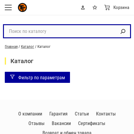
Корзина
П
о
и
Главная
/
Каталог
/
Каталог
с
к
Каталог
п
о
Фильтр по параметрам
к
а
т
а
л
О компании
Гарантия
Статьи
Контакты
о
г
Отзывы
Вакансии
Сертификаты
у
Возврат и обмен товара