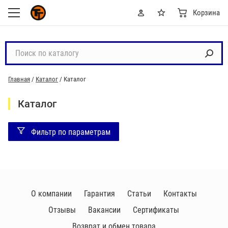
Корзина
П
о
и
Главная
/
Каталог
/
Каталог
с
к
Каталог
п
о
Фильтр по параметрам
к
а
т
а
л
О компании
Гарантия
Статьи
Контакты
о
г
Отзывы
Вакансии
Сертификаты
у
Возврат и обмен товара