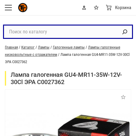
Корзина
П
о
и
Главная
/
Каталог
/
Лампы
/
Галогенные лампы
/
Лампы галогенные
с
низковольтные с отражателем
/
Лампа галогенная GU4-MR11-35W-12V-30Cl
к
ЭРА C0027362
п
о
Лампа галогенная GU4-MR11-35W-12V-
к
30Cl ЭРА C0027362
а
т
а
л
о
г
у