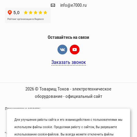
info@e7000.ru
Оставайтесь на связи
Заказать звонок
2026 © Товарищ Токов - электротехническое
оборудование - официальный сайт
Принимаем к оплате:
Для улучшения работы сайта и его взаимодействия с пользователями мы
используем файлы cookie. Продолжая работу с сайтом, Вы разрешаете
*Oбращаем вaше внимaние нa то, что пpиведеные цeны и хaрактеристики
использование cookie-файлов. Вы всегда можете отключить файлы