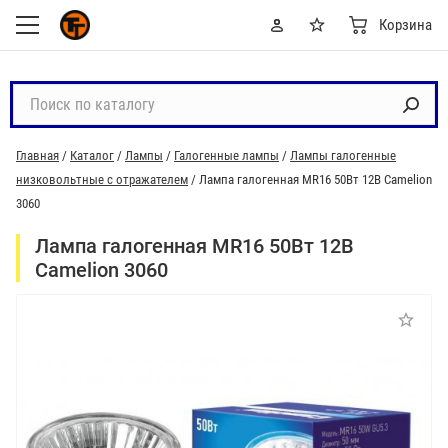
Корзина
П
о
и
Главная
/
Каталог
/
Лампы
/
Галогенные лампы
/
Лампы галогенные
с
низковольтные с отражателем
/
Лампа галогенная MR16 50Вт 12В Camelion
к
3060
п
о
Лампа галогенная MR16 50Вт 12В
к
Camelion 3060
а
т
а
л
о
г
у