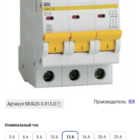
Производитель:
IEK
Артикул:
MVA20-3-013-D
Номинальный ток
5 А
6 А
8 А
10 А
13 А
16 А
20 А
25 А