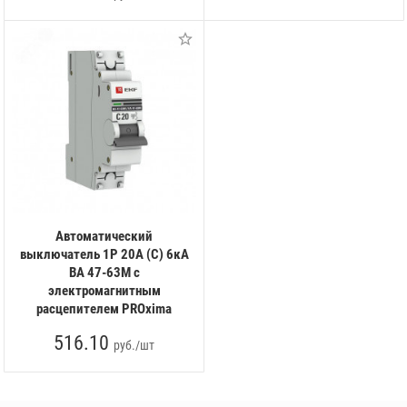
Автоматический
выключатель 1P 20А (C) 6кА
ВА 47-63M c
электромагнитным
расцепителем PROxima
516.10
руб./шт