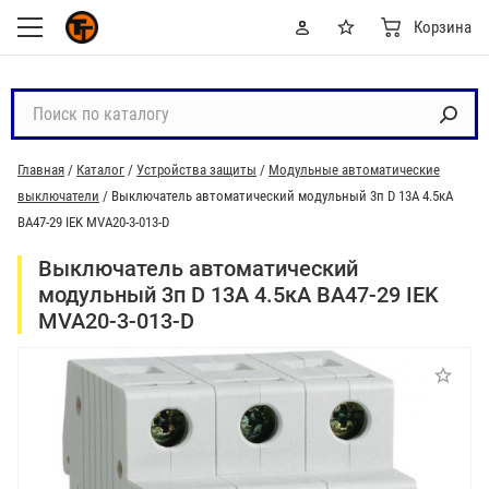
Корзина
П
о
и
Главная
/
Каталог
/
Устройства защиты
/
Модульные автоматические
с
выключатели
/
Выключатель автоматический модульный 3п D 13А 4.5кА
к
ВА47-29 IEK MVA20-3-013-D
п
о
Выключатель автоматический
к
модульный 3п D 13А 4.5кА ВА47-29 IEK
а
MVA20-3-013-D
т
а
л
о
г
у