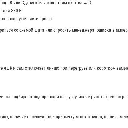
чаще B или C; двигатели с жёстким пуском → D.
P для 380 В.
 на вводе уточняйте проект.
иться со схемой щита или спросить менеджера: ошибка в ампер
е ещё и сам отключает линию при перегрузе или коротком замык
инал подбирают под провод и нагрузку, иначе риск нагрева скры
ктику, наличие аксессуаров и привычку монтажников, но не заме