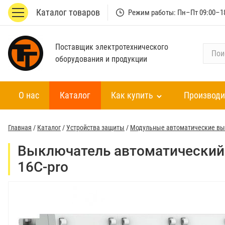
Каталог товаров
Режим работы: Пн–Пт 09:00–1
Поставщик электротехнического
П
оборудования и продукции
о
и
с
О нас
Каталог
Как купить
Производи
к
п
о
Главная
/
Каталог
/
Устройства защиты
/
Модульные автоматические в
к
а
Выключатель автоматический 
т
16C-pro
а
л
о
г
у