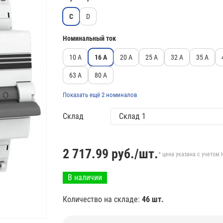
C
D
Номинальный ток
10 А
16 А
20 А
25 А
32 А
35 А
63 А
80 А
Показать ещё 2 номиналов
Склад
2 717.99
руб./шт.
* цена указана с учетом 
В наличии
Количество на складе:
46 шт.