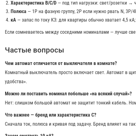
Характеристика B/C/D
— под тип нагрузки: свет/розетки → 
Полюса
— 1P на фазную группу, 2P если нужно рвать N, 3P/4
кА
— запас по току КЗ: для квартиры обычно хватает 4,5 кА;
Если сомневаетесь между соседними номиналами — лучше свер
Частые вопросы
Чем автомат отличается от выключателя в комнате?
Комнатный выключатель просто включает свет. Автомат в щит
удобства».
Можно ли поставить номинал побольше «на всякий случай»?
Нет: слишком большой автомат не защитит тонкий кабель. Ном
Что важнее — бренд или характеристика C?
Сначала ток, полюса и кривая под задачу. Бренд влияет на та
Зачем смотреть 10 кА?