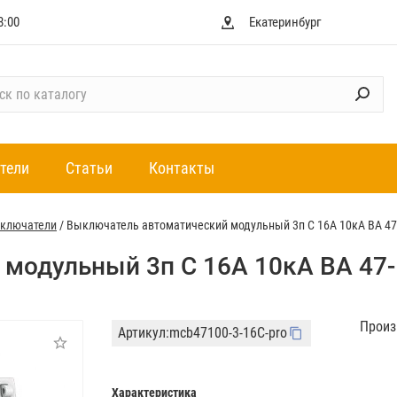
8:00
Екатеринбург
тели
Статьи
Контакты
ыключатели
/
Выключатель автоматический модульный 3п C 16А 10кА ВА 47-
модульный 3п C 16А 10кА ВА 47-
Произ
Артикул:
mcb47100-3-16C-pro
Характеристика