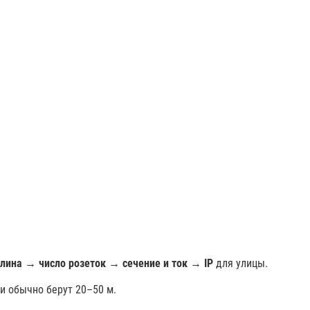
лина
→
число розеток
→
сечение и ток
→
IP
для улицы.
ки обычно берут 20–50 м.