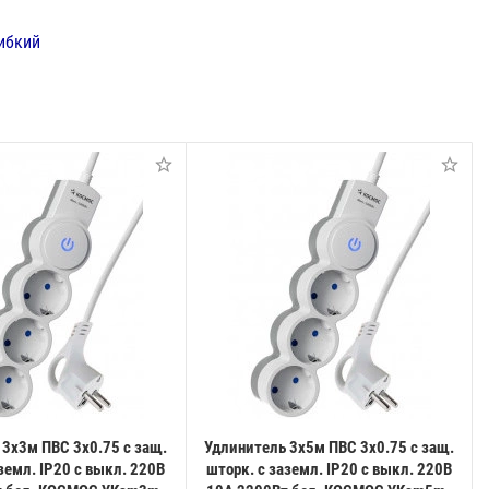
ибкий
 3х3м ПВС 3х0.75 с защ.
Удлинитель 3х5м ПВС 3х0.75 с защ.
земл. IP20 с выкл. 220В
шторк. с заземл. IP20 с выкл. 220В