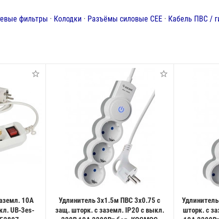
тевые фильтры
·
Колодки
·
Разъёмы силовые CEE
·
Кабель ПВС / г
заземл. 10А
Удлинитель 3х1.5м ПВС 3х0.75 с
Удлинитель
л. UB-3es-
защ. шторк. с заземл. IP20 с выкл.
шторк. с за