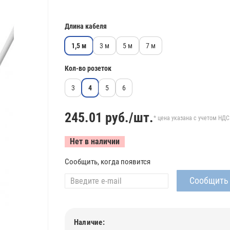
Длина кабеля
1,5 м
3 м
5 м
7 м
Кол-во розеток
3
4
5
6
245.01
руб./шт.
* цена указана с учетом НДС
Нет в наличии
Сообщить, когда появится
Наличие: