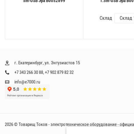
5m-USB Эра Б0052899
1.5m-USB Эра Б0
Склад
г. Екатеринбург, ул. Энтузиастов 15
+7 343 266 30 88
,
+7 902 879 82 32
info@e7000.ru
2026 © Товарищ Токов - электротехническое оборудование - офици