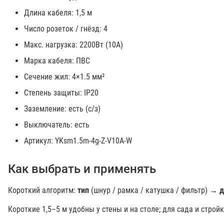
Длина кабеля: 1,5 м
Число розеток / гнёзд: 4
Макс. нагрузка: 2200Вт (10А)
Марка кабеля: ПВС
Сечение жил: 4×1.5 мм²
Степень защиты: IP20
Заземление: есть (с/з)
Выключатель: есть
Артикул: YKsm1.5m-4g-Z-V10A-W
Как выбрать и применять
Короткий алгоритм:
тип
(шнур / рамка / катушка / фильтр) →
д
Короткие 1,5–5 м удобны у стены и на столе; для сада и строй