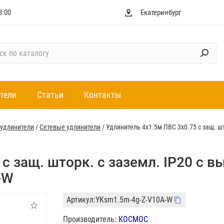
8:00
Екатеринбург
тели
Статьи
Контакты
 удлинители
/
Сетевые удлинители
/
Удлинитель 4х1.5м ПВС 3х0.75 с защ. ш
с защ. шторк. с заземл. IP20 с в
-W
Артикул:
YKsm1.5m-4g-Z-V10A-W
Производитель:
КОСМОС