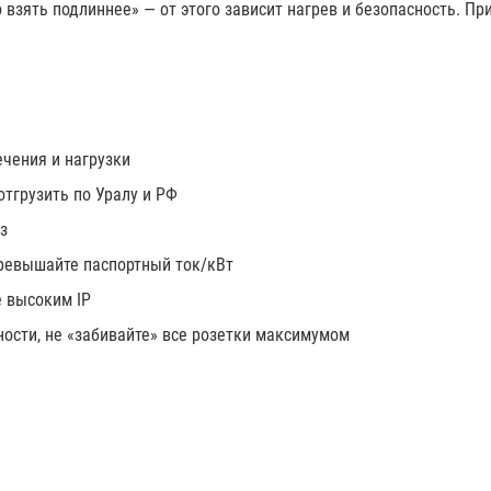
 взять подлиннее» — от этого зависит нагрев и безопасность. Пр
ечения и нагрузки
тгрузить по Уралу и РФ
з
превышайте паспортный ток/кВт
е высоким IP
ости, не «забивайте» все розетки максимумом