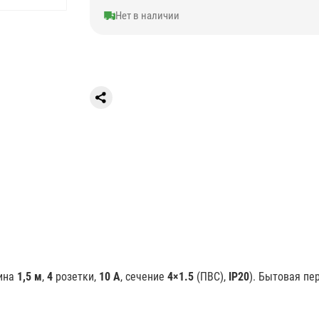
Нет в наличии
ина
1,5 м
,
4
розетки,
10 А
, сечение
4×1.5
(ПВС),
IP20
). Бытовая пе