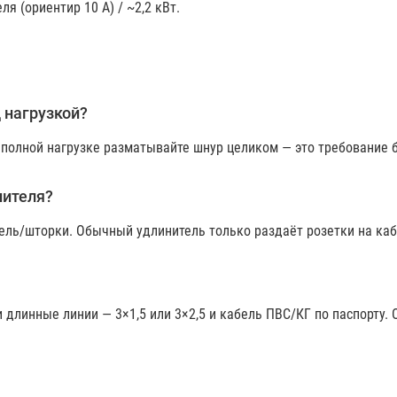
 (ориентир 10 А) / ~2,2 кВт.
 нагрузкой?
 полной нагрузке разматывайте шнур целиком — это требование 
нителя?
тель/шторки. Обычный удлинитель только раздаёт розетки на ка
и длинные линии — 3×1,5 или 3×2,5 и кабель ПВС/КГ по паспорту. 