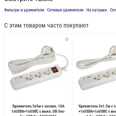
Фильтры и удлинители
·
Сетевые удлинители
·
На катушке
·
Се
С этим товаром часто покупают
Удлинитель 3х5м с заземл. 10А
Удлинитель 3х1.5м с 
1xUSBA+1xUSBC с выкл. UB-3es-
+1xUSBA+1xUSBC с вык