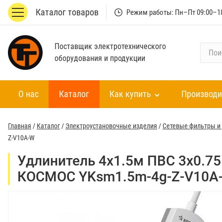
Каталог товаров
Режим работы: Пн–Пт 09:00–1
Поставщик электротехнического
П
оборудования и продукции
о
и
с
О нас
Каталог
Как купить
Производи
к
п
о
Главная
/
Каталог
/
Электроустановочные изделия
/
Сетевые фильтры и
к
Z-V10A-W
а
т
Удлинитель 4х1.5м ПВС 3х0.75 
а
КОСМОС YKsm1.5m-4g-Z-V10A
л
о
г
у