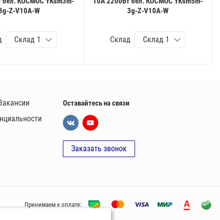
т бел. КОСМОС YKsm3m-
10А 2200Вт бел. КОСМОС YKsm5m-
3g-Z-V10A-W
3g-Z-V10A-W
д
Склад
Вакансии
Оставайтесь на связи
нциальности
Заказать звонок
Принимаем к оплате: