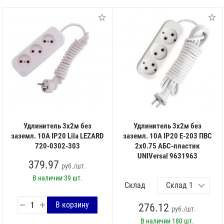
Удлинитель 3х2м без
Удлинитель 3х2м без
заземл. 10А IP20 Lila LEZARD
заземл. 10А IP20 Е-203 ПВС
720-0302-303
2х0.75 АБС-пластик
UNIVersal 9631963
379.97
руб./шт.
В наличии
39 шт.
Склад
276.12
руб./шт.
В наличии
180 шт.