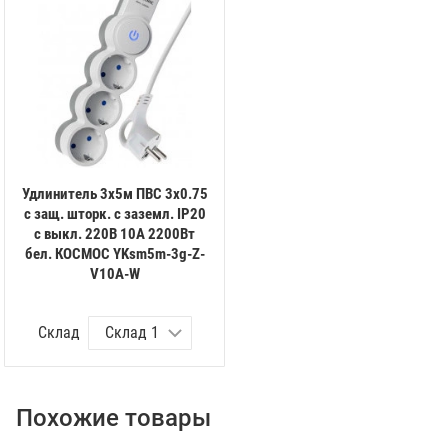
Удлинитель 3х5м ПВС 3х0.75
с защ. шторк. с заземл. IP20
с выкл. 220В 10А 2200Вт
бел. КОСМОС YKsm5m-3g-Z-
V10A-W
Склад
Похожие товары