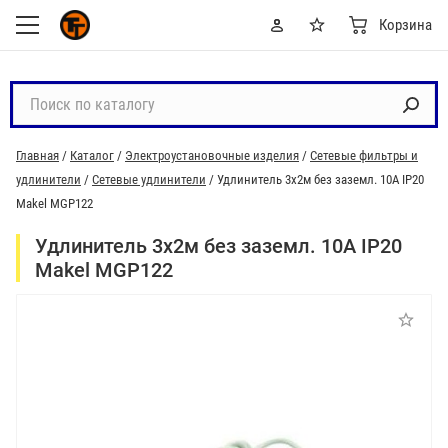
Корзина
П
о
и
Главная
/
Каталог
/
Электроустановочные изделия
/
Сетевые фильтры и
с
удлинители
/
Сетевые удлинители
/
Удлинитель 3х2м без заземл. 10А IP20
к
Makel MGP122
п
о
Удлинитель 3х2м без заземл. 10А IP20
к
Makel MGP122
а
т
а
л
о
г
у