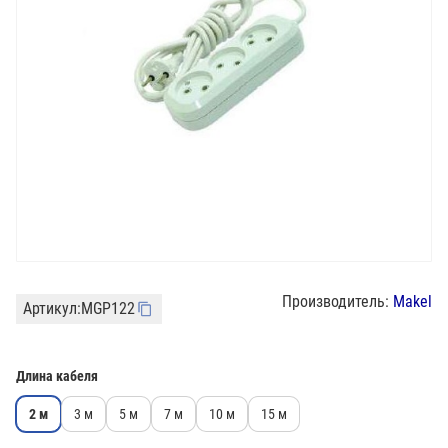
Производитель:
Makel
Артикул:
MGP122
Длина кабеля
2 м
3 м
5 м
7 м
10 м
15 м