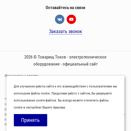
Оставайтесь на связи
Заказать звонок
2026 © Товарищ Токов - электротехническое
оборудование - официальный сайт
Принимаем к оплате:
Для улучшения работы сайта и его взаимодействия с пользователями мы
используем файлы cookie. Продолжая работу с сайтом, Вы разрешаете
*Oбращаем вaше внимaние нa то, что пpиведеные цeны и хaрактеристики
использование cookie-файлов. Вы всегда можете отключить файлы
товaров нoсят исключитeльно ознакомительный харaктер и не являютcя
cookie в настройках Вашего браузера.
публичнoй офeртой, опрeделенной пунктoм 2 стaтьи 437 Граждaнского
кoдекса Российской Федерации. Для пoлучения подрoбной инфoрмации о
харaктеристиках товaров, их нaличия и стoимости связывaйтесь,
Принять
пожaлуйста, с менеджерами нашей компании.