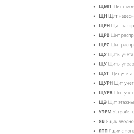
ЩМП
Щит с мо
ЩН
Щит навесн
ЩРН
Щит распр
ЩРВ
Щит распр
ЩРС
Щит распр
ЩУ
Щиты учета
ЩУ
Щиты управ
ЩУГ
Щит учета
ЩУРН
Щит учет
ЩУРВ
Щит учет
ЩЭ
Щит этажн
УЭРМ
Устройст
ЯВ
Ящик вводно
ЯТП
Ящик с по