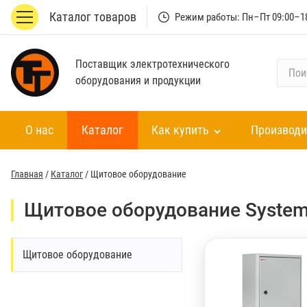
Каталог товаров
Режим работы: Пн–Пт 09:00–1
Поставщик электротехнического
П
оборудования и продукции
о
и
с
О нас
Каталог
Как купить
Производи
к
п
о
Главная
/
Каталог
/
Щитовое оборудование
к
а
Щитовое оборудование Systeme
т
а
л
Щитовое оборудование
о
г
у