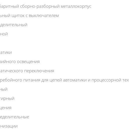
баритный сборно-разборный металлокорпус
ьный щиток с выключателем
еделительный
жной
атики
рийного освещения
атического переключения
ребойного питания для цепей автоматики и процессорной те
дный
тирный
щения
еделительные
анизации