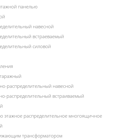
нтажной панелью
ой
еделительный навесной
еделительный встраеваемый
еделительный силовой
ления
 гаражный
но-распределительный навесной
но-распределительный встраиваемый
ый
во этажное распределительное многоящичное
й
нижающим трансформатором