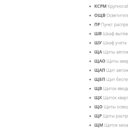
КСРМ
Крупнога
ОЩВ
Осветител
ПР
Пункт распр
ШВ
Шкаф вытя
ШУ
Шкаф учета
ЩА
Щиты автом
ЩАО
Щиты ава
ЩАП
Щит автом
ЩБП
Щит беспе
ЩВ
Щиток вво
ЩК
Щиток квар
ЩО
Щиты осве
ЩР
Щиты распр
ЩМ
Щиток мех