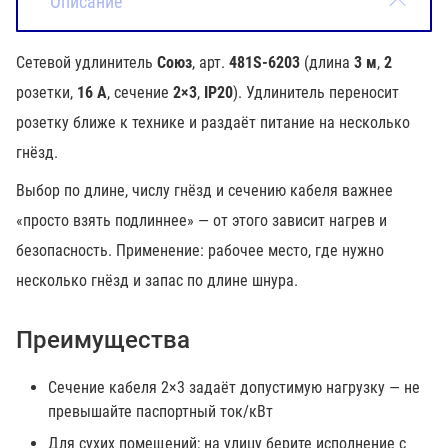
Описание
Сетевой удлинитель
Союз
, арт.
481S-6203
(длина
3 м
,
2
розетки,
16 А
, сечение
2×3
,
IP20
). Удлинитель переносит
розетку ближе к технике и раздаёт питание на несколько
гнёзд.
Выбор по длине, числу гнёзд и сечению кабеля важнее
«просто взять подлиннее» — от этого зависит нагрев и
безопасность. Применение: рабочее место, где нужно
несколько гнёзд и запас по длине шнура.
Преимущества
Сечение кабеля 2×3 задаёт допустимую нагрузку — не
превышайте паспортный ток/кВт
Для сухих помещений; на улицу берите исполнение с