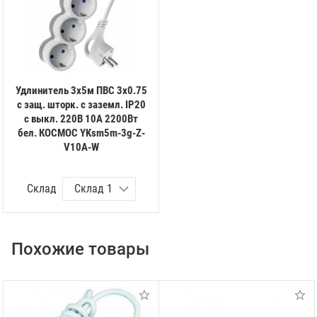
Удлинитель 3х5м ПВС 3х0.75
с защ. шторк. с заземл. IP20
с выкл. 220В 10А 2200Вт
бел. КОСМОС YKsm5m-3g-Z-
V10A-W
Склад
Похожие товары