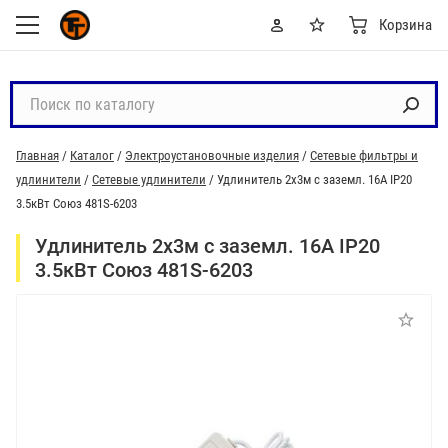
Корзина
П
о
и
Главная
/
Каталог
/
Электроустановочные изделия
/
Сетевые фильтры и
с
удлинители
/
Сетевые удлинители
/
Удлинитель 2х3м с заземл. 16А IP20
к
3.5кВт Союз 481S-6203
п
о
Удлинитель 2х3м с заземл. 16А IP20
к
3.5кВт Союз 481S-6203
а
т
а
л
о
г
у