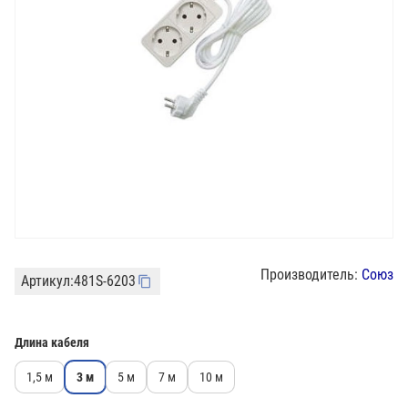
Производитель:
Союз
Артикул:
481S-6203
Длина кабеля
1,5 м
3 м
5 м
7 м
10 м