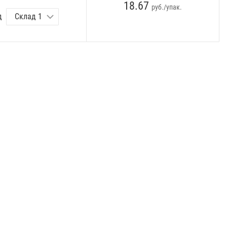
18.67
руб./упак.
д