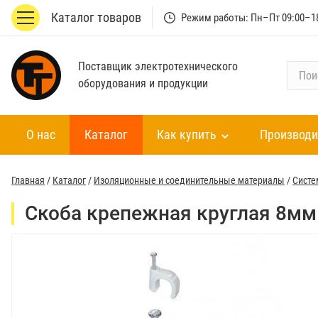
Каталог товаров
Режим работы: Пн–Пт 09:00–1
Поставщик электротехнического
П
оборудования и продукции
о
и
с
О нас
Каталог
Как купить
Производи
к
п
о
Главная
/
Каталог
/
Изоляционные и соединительные материалы
/
Систе
к
а
Скоба крепежная круглая 8мм 
т
а
л
о
г
у