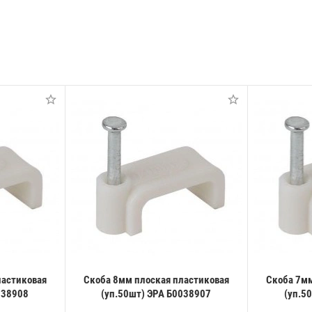
ластиковая
Скоба 8мм плоская пластиковая
Скоба 7мм
038908
(уп.50шт) ЭРА Б0038907
(уп.5