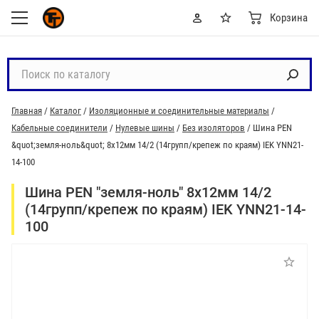
Корзина
П
о
и
Главная
/
Каталог
/
Изоляционные и соединительные материалы
/
с
Кабельные соединители
/
Нулевые шины
/
Без изоляторов
/
Шина PEN
к
&quot;земля-ноль&quot; 8х12мм 14/2 (14групп/крепеж по краям) IEK YNN21-
п
14-100
о
к
Шина PEN "земля-ноль" 8х12мм 14/2
а
(14групп/крепеж по краям) IEK YNN21-14-
т
100
а
л
о
г
у