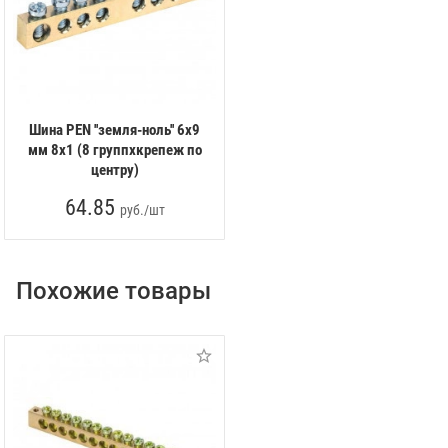
Шина PEN ''земля-ноль'' 6х9
мм 8х1 (8 группхкрепеж по
центру)
64.85
руб./шт
Похожие товары