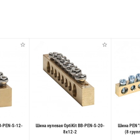
B-PEN-S-12-
Шина нулевая OptiKit BB-PEN-S-20-
Шина PEN '
8х12-2
(8 груп