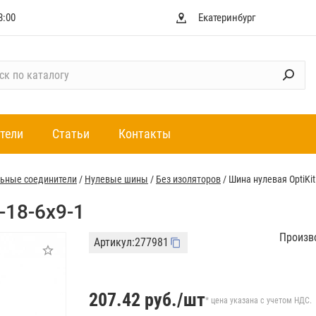
8:00
Екатеринбург
тели
Статьи
Контакты
ьные соединители
/
Нулевые шины
/
Без изоляторов
/
Шина нулевая OptiKit
-18-6х9-1
Произв
Артикул:
277981
207.42
руб./шт
* цена указана с учетом НДС.