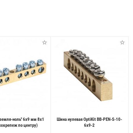
'земля-ноль'' 6х9 мм 8х1
Шина нулевая OptiKit BB-PEN-S-10-
пхкрепеж по центру)
6х9-2