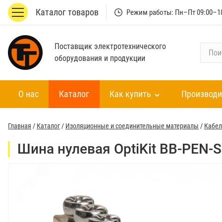
Каталог товаров
Режим работы: Пн–Пт 09:00–1
Поставщик электротехнического
П
оборудования и продукции
о
и
с
О нас
Каталог
Как купить
Производи
к
п
о
Главная
/
Каталог
/
Изоляционные и соединительные материалы
/
Кабел
к
а
Шина нулевая OptiKit BB-PEN-S
т
а
л
о
г
у