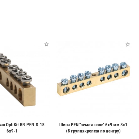
ая OptiKit BB-PEN-S-18-
Шина PEN ''земля-ноль'' 6х9 мм 8х1
6х9-1
(8 группхкрепеж по центру)