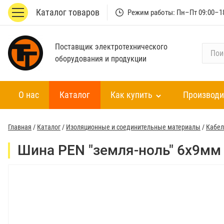
Каталог товаров
Режим работы: Пн–Пт 09:00–1
Поставщик электротехнического
П
оборудования и продукции
о
и
с
О нас
Каталог
Как купить
Производи
к
п
о
Главная
/
Каталог
/
Изоляционные и соединительные материалы
/
Кабел
к
а
Шина PEN "земля-ноль" 6х9мм 
т
а
л
о
г
у