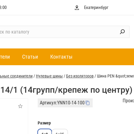
8:00
Екатеринбург
тели
Статьи
Контакты
ьные соединители
/
Нулевые шины
/
Без изоляторов
/
Шина PEN &quot;земл
14/1 (14групп/крепеж по центру)
Прои
Артикул:
YNN10-14-100
Размер