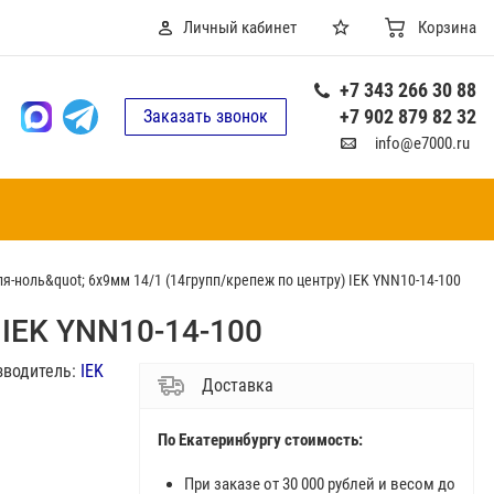
Личный кабинет
Корзина
+7 343 266 30 88
+7 902 879 82 32
Заказать звонок
info@e7000.ru
я-ноль&quot; 6х9мм 14/1 (14групп/крепеж по центру) IEK YNN10-14-100
 IEK YNN10-14-100
зводитель:
IEK
Доставка
По Екатеринбургу стоимость:
При заказе от 30 000 рублей и весом до