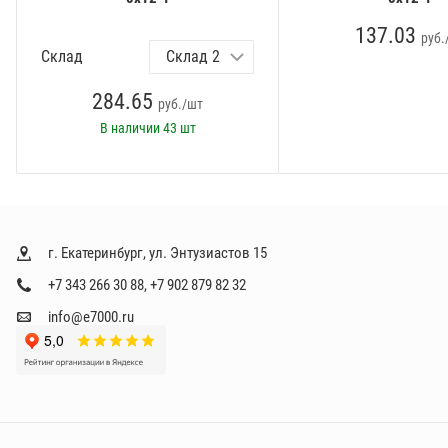
137.03
руб.
Склад
284.65
руб./шт
В наличии
43 шт
г. Екатеринбург, ул. Энтузиастов 15
+7 343 266 30 88
,
+7 902 879 82 32
info@e7000.ru