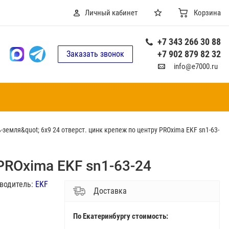
Личный кабинет
Корзина
+7 343 266 30 88
+7 902 879 82 32
Заказать звонок
info@e7000.ru
-земля&quot; 6х9 24 отверст. цинк крепеж по центру PROxima EKF sn1-63-
PROxima EKF sn1-63-24
водитель:
EKF
Доставка
По Екатеринбургу стоимость: