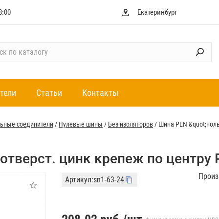
8:00
Екатеринбург
тели
Статьи
Контакты
ьные соединители
/
Нулевые шины
/
Без изоляторов
/
Шина PEN &quot;ноль
 отверст. цинк крепеж по центру 
Произ
Артикул:
sn1-63-24