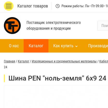
Каталог товаров
Режим работы: Пн–Пт 09:00–1
Поставщик электротехнического
П
оборудования и продукции
о
и
с
О нас
Каталог
Как купить
Производи
к
п
о
Главная
/
Каталог
/
Изоляционные и соединительные материалы
/
Кабел
к
24
а
т
Шина PEN "ноль-земля" 6х9 24
а
л
о
г
у