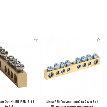
ая OptiKit BB-PEN-S-18-
Шина PEN ''земля-ноль'' 6х9 мм 8х1
6х9-1
(8 группхкрепеж по центру)