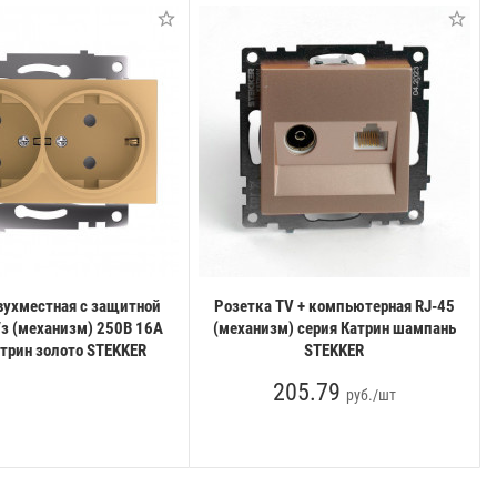
вухместная с защитной
Розетка TV + компьютерная RJ-45
/з (механизм) 250В 16А
(механизм) серия Катрин шампань
атрин золото STEKKER
STEKKER
205.79
руб./шт