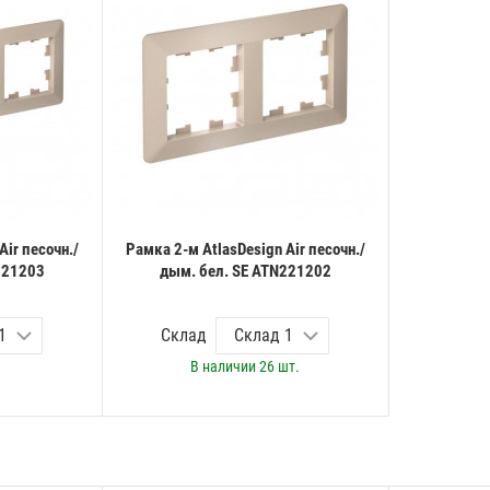
Air песочн./
Рамка 2-м AtlasDesign Air песочн./
221203
дым. бел. SE ATN221202
Склад
В наличии
26 шт.