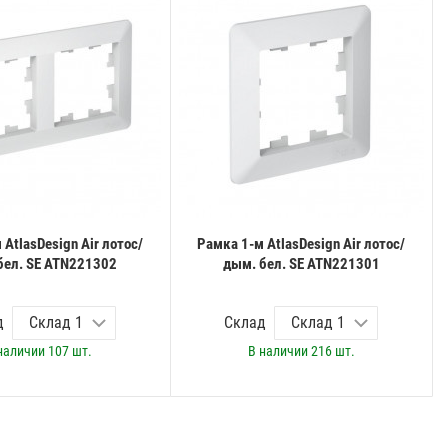
AtlasDesign Air лотос/
Рамка 1-м AtlasDesign Air лотос/
бел. SE ATN221302
дым. бел. SE ATN221301
д
Склад
наличии
107 шт.
В наличии
216 шт.