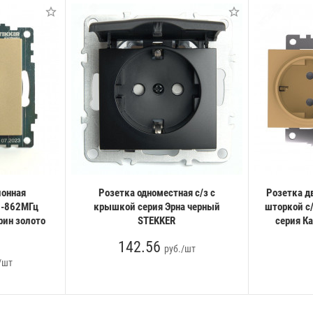
ионная
Розетка одноместная с/з с
Розетка д
5-862МГц
крышкой серия Эрна черный
шторкой с
рин золото
STEKKER
серия К
142.56
руб./шт
/шт