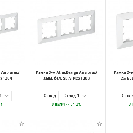
 Air лотос/
Рамка 3-м AtlasDesign Air лотос/
Рамка 2-м 
221304
дым. бел. SE ATN221303
дым. 
Склад
Скла
т.
В наличии
54 шт.
В 