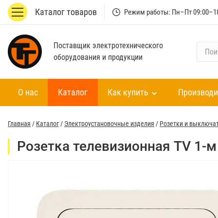
Каталог товаров
Режим работы: Пн–Пт 09:00–1
Поставщик электротехнического
П
оборудования и продукции
о
и
с
О нас
Каталог
Как купить
Производи
к
п
о
Главная
/
Каталог
/
Электроустановочные изделия
/
Розетки и выключа
к
а
Розетка телевизионная TV 1-м
т
а
л
о
г
у