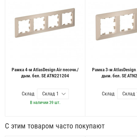
Рамка 4-м AtlasDesign Air песочн./
Рамка 3-м AtlasDesign 
дым. бел. SE ATN221204
дым. бел. SE ATN
Склад
Склад
В наличии
39 шт.
С этим товаром часто покупают