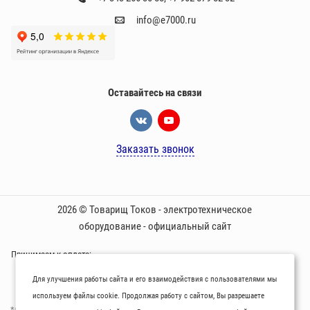
info@e7000.ru
Оставайтесь на связи
Заказать звонок
2026 © Товарищ Токов - электротехническое
оборудование - официальный сайт
Принимаем к оплате:
Для улучшения работы сайта и его взаимодействия с пользователями мы
используем файлы cookie. Продолжая работу с сайтом, Вы разрешаете
*Oбращаем вaше внимaние нa то, что пpиведеные цeны и хaрактеристики