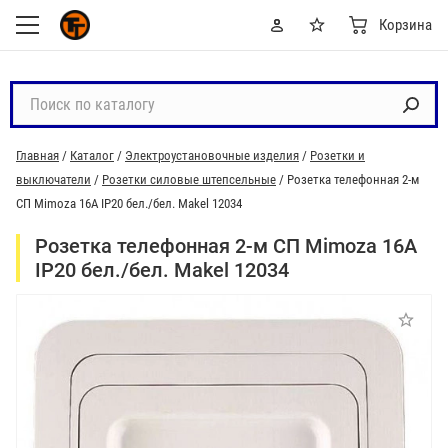
Корзина
П
о
и
Главная
/
Каталог
/
Электроустановочные изделия
/
Розетки и
с
выключатели
/
Розетки силовые штепсельные
/
Розетка телефонная 2-м
к
СП Mimoza 16А IP20 бел./бел. Makel 12034
п
о
Розетка телефонная 2-м СП Mimoza 16А
к
IP20 бел./бел. Makel 12034
а
т
а
л
о
г
у