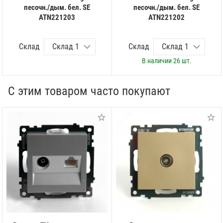
песочн./дым. бел. SE
песочн./дым. бел. SE
ATN221203
ATN221202
Склад
Склад
В наличии
26 шт.
С этим товаром часто покупают