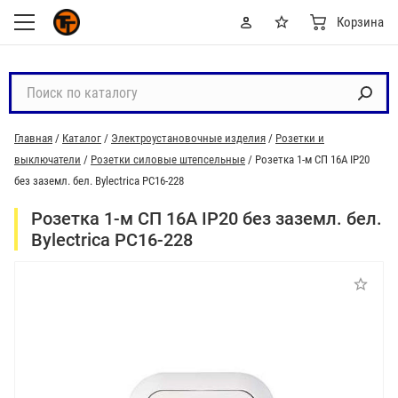
Корзина
П
о
и
Главная
/
Каталог
/
Электроустановочные изделия
/
Розетки и
с
выключатели
/
Розетки силовые штепсельные
/
Розетка 1-м СП 16А IP20
к
без заземл. бел. Bylectrica РС16-228
п
о
Розетка 1-м СП 16А IP20 без заземл. бел.
к
Bylectrica РС16-228
а
т
а
л
о
г
у