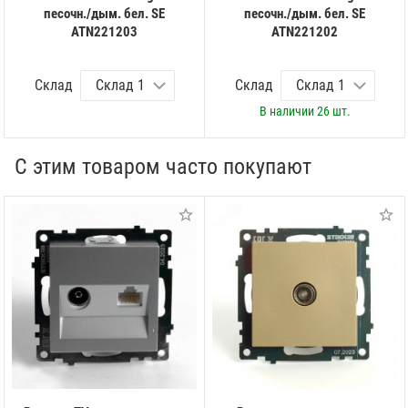
песочн./дым. бел. SE
песочн./дым. бел. SE
ATN221203
ATN221202
Склад
Склад
В наличии
26 шт.
С этим товаром часто покупают