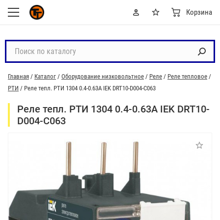
Корзина
П
о
и
Главная
/
Каталог
/
Оборудование низковольтное
/
Реле
/
Реле тепловое
/
с
РТИ
/
Реле тепл. РТИ 1304 0.4-0.63А IEK DRT10-D004-C063
к
п
Реле тепл. РТИ 1304 0.4-0.63А IEK DRT10-
о
D004-C063
к
а
т
а
л
о
г
у