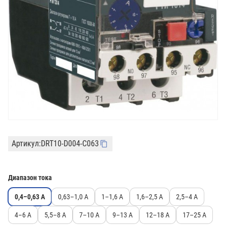
Артикул:
DRT10-D004-C063
Диапазон тока
0,4–0,63 А
0,63–1,0 А
1–1,6 А
1,6–2,5 А
2,5–4 А
4–6 А
5,5–8 А
7–10 А
9–13 А
12–18 А
17–25 А