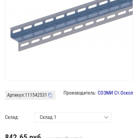
Производитель:
СОЭМИ Ст.Оскол
Артикул:
111542531
Склад
842.65
руб.