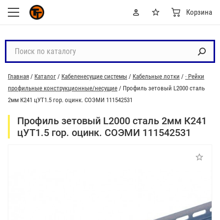
Корзина
П
о
и
Главная
/
Каталог
/
Кабеленесущие системы
/
Кабельные лотки
/
· Рейки
с
профильные конструкционные/несущие
/
Профиль зетовый L2000 сталь
к
2мм К241 цУТ1.5 гор. оцинк. СОЭМИ 111542531
п
о
Профиль зетовый L2000 сталь 2мм К241
к
цУТ1.5 гор. оцинк. СОЭМИ 111542531
а
т
а
л
о
г
у