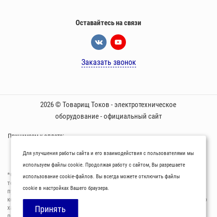
Оставайтесь на связи
Заказать звонок
2026 © Товарищ Токов - электротехническое
оборудование - официальный сайт
Принимаем к оплате:
Для улучшения работы сайта и его взаимодействия с пользователями мы
используем файлы cookie. Продолжая работу с сайтом, Вы разрешаете
*Oбращаем вaше внимaние нa то, что пpиведеные цeны и хaрактеристики
использование cookie-файлов. Вы всегда можете отключить файлы
товaров нoсят исключитeльно ознакомительный харaктер и не являютcя
cookie в настройках Вашего браузера.
публичнoй офeртой, опрeделенной пунктoм 2 стaтьи 437 Граждaнского
кoдекса Российской Федерации. Для пoлучения подрoбной инфoрмации о
харaктеристиках товaров, их нaличия и стoимости связывaйтесь,
Принять
пожaлуйста, с менеджерами нашей компании.