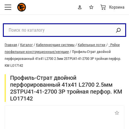
Корзина
П
о
и
Главная
/
Каталог
/
Кабеленесущие системы
/
Кабельные лотки
/
· Рейки
с
профильные конструкционные/несущие
/
Профиль-Страт двойной
к
перфорированный 41х41 L2700 2.5мм 2STPU41-41-2700 3P тройная перфор.
п
КМ LO17142
о
к
Профиль-Страт двойной
а
перфорированный 41х41 L2700 2.5мм
т
2STPU41-41-2700 3P тройная перфор. КМ
а
LO17142
л
о
г
у