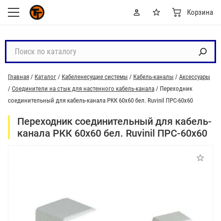
Корзина
П
о
и
Главная
/
Каталог
/
Кабеленесущие системы
/
Кабель-каналы
/
Аксессуары
с
/
Соединители на стык для настенного кабель-канала
/
Переходник
к
соединительный для кабель-канала РКК 60х60 бел. Ruvinil ПРС-60х60
п
о
Переходник соединительный для кабель-
к
канала РКК 60х60 бел. Ruvinil ПРС-60х60
а
т
а
л
о
г
у