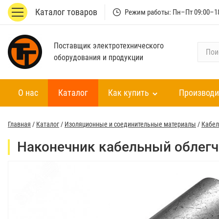
Каталог товаров
Режим работы: Пн–Пт 09:00–1
Поставщик электротехнического
П
оборудования и продукции
о
и
с
О нас
Каталог
Как купить
Производи
к
п
о
Главная
/
Каталог
/
Изоляционные и соединительные материалы
/
Кабел
к
а
Наконечник кабельный облегче
т
а
л
о
г
у