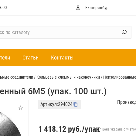
8:00
Екатеринбург
тели
Статьи
Контакты
ьные соединители
/
Кольцевые клеммы и наконечники
/
Неизолированны
нный 6M5 (упак. 100 шт.)
Произво
Артикул:
294024
1 418.12
руб./упак
* цена указана с учето