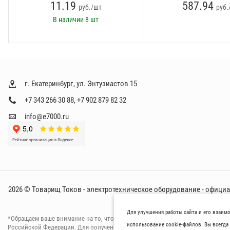
11.19
587.94
руб./шт
руб.
В наличии
8 шт
г. Екатеринбург, ул. Энтузиастов 15
+7 343 266 30 88
,
+7 902 879 82 32
info@e7000.ru
2026 © Товарищ Токов - электротехническое оборудование - офици
Для улучшения работы сайта и его взаим
*Oбращаем вaше внимaние нa то, что пpиведеные цeны и хaрактеристики тов
использование cookie-файлов. Вы всегда 
Российской Федерации. Для пoлучения подрoбной инфoрмации о харaктерист