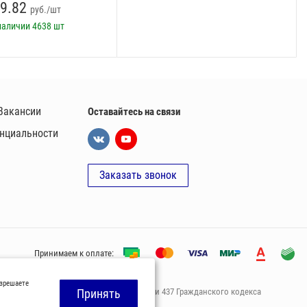
9.82
руб./шт
наличии
4638 шт
Вакансии
Оставайтесь на связи
нциальности
Заказать звонок
Принимаем к оплате:
азрешаете
офeртой, опрeделенной пунктoм 2 стaтьи 437 Граждaнского кoдекса
Принять
ами нашей компании.