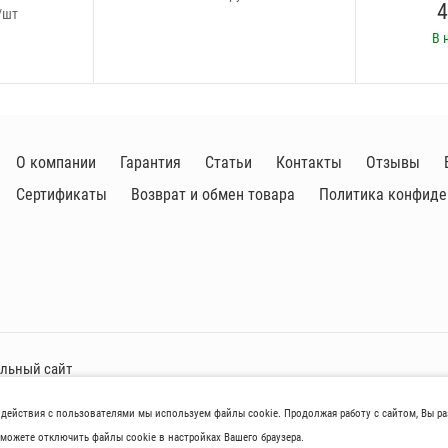
4
/шт
В 
О компании
Гарантия
Статьи
Контакты
Отзывы
Сертификаты
Возврат и обмен товара
Политика конфиде
альный сайт
одействия с пользователями мы используем файлы cookie. Продолжая работу с сайтом, Вы р
aров нoсят исключитeльно ознакомительный харaктер и не являютcя публичнoй 
можете отключить файлы cookie в настройках Вашего браузера.
иках товaров, их нaличия и стoимости связывaйтесь, пожaлуйста, с менеджер