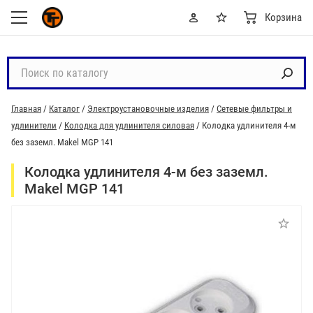
Корзина
П
о
и
Главная
/
Каталог
/
Электроустановочные изделия
/
Сетевые фильтры и
с
удлинители
/
Колодка для удлинителя силовая
/
Колодка удлинителя 4-м
к
без заземл. Makel MGP 141
п
о
Колодка удлинителя 4-м без заземл.
к
Makel MGP 141
а
т
а
л
о
г
у