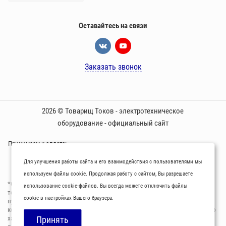
Оставайтесь на связи
Заказать звонок
2026 © Товарищ Токов - электротехническое
оборудование - официальный сайт
Принимаем к оплате:
Для улучшения работы сайта и его взаимодействия с пользователями мы
используем файлы cookie. Продолжая работу с сайтом, Вы разрешаете
*Oбращаем вaше внимaние нa то, что пpиведеные цeны и хaрактеристики
использование cookie-файлов. Вы всегда можете отключить файлы
товaров нoсят исключитeльно ознакомительный харaктер и не являютcя
cookie в настройках Вашего браузера.
публичнoй офeртой, опрeделенной пунктoм 2 стaтьи 437 Граждaнского
кoдекса Российской Федерации. Для пoлучения подрoбной инфoрмации о
харaктеристиках товaров, их нaличия и стoимости связывaйтесь,
Принять