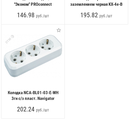
''Эконом'' PROconnect
заземлением черная KX-4e-B
146.98
195.82
руб./шт
руб./шт
Колодка NCA-BL01-03-E-WH
3гн с/з пласт. Navigator
202.24
руб./шт