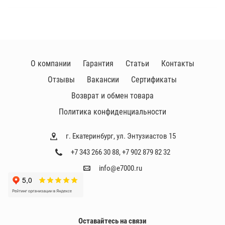
з
в
о
д
и
О компании
Гарантия
Статьи
Контакты
т
Отзывы
Вакансии
Сертификаты
е
л
Возврат и обмен товара
и
Политика конфиденциальности
г. Екатеринбург, ул. Энтузиастов 15
+7 343 266 30 88
,
+7 902 879 82 32
info@e7000.ru
Оставайтесь на связи