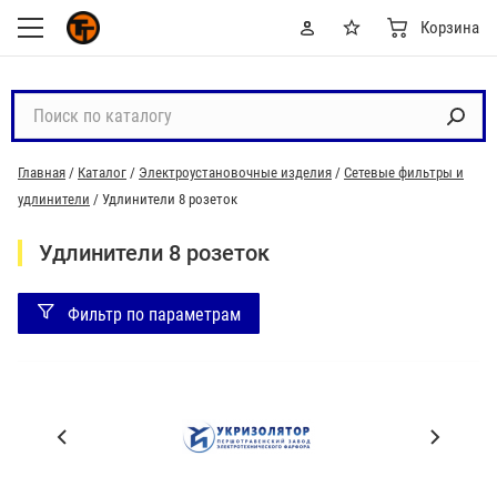
Корзина
П
о
и
Главная
/
Каталог
/
Электроустановочные изделия
/
Сетевые фильтры и
с
удлинители
/
Удлинители 8 розеток
к
п
Удлинители 8 розеток
о
к
Фильтр по параметрам
а
т
а
л
П
о
р
г
о
у
и