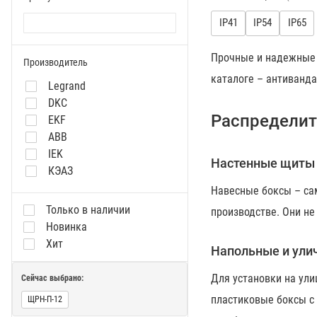
IP41
IP54
IP65
Прочные и надежны
Производитель
каталоге – антиванд
Legrand
DKC
Распределит
EKF
ABB
IEK
Настенные щиты 
КЭАЗ
CHINT
Навесные боксы – са
GENERICA
Только в наличии
производстве. Они не
Systeme Electric
Новинка
Хит
Напольные и ули
Для установки на ули
Сейчас выбрано:
пластиковые боксы с
ЩРН-П-12