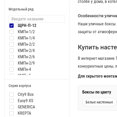
столбе у дома, в коте
Модельный ряд
Особенности уличн
Наши уличные боксы 
ЩРН-П-12
КМПн-1/2
защиты от атмосферны
КМПн-1/4
КМПн-2/2
Купить наст
КМПн-2/4
КМПн-2/6
В интернет-магазине
КМПн-2/9
конкурентные цены, п
КМПн-4
КМПн-5
Для скрытого монтаж
КМПн-6
Серия корпуса
КМПн-8
Боксы по цвету
КМПн-9
City9 Box
КМПн-12
Easy9 XS
Белые настенные
КМПн-16
GENERICA
КМПн-18
KREPTA