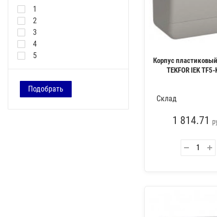
15
1
16
2
18
3
20
4
22
5
Корпус пластиковый
24
TEKFOR IEK TF5
26
Подобрать
32
Склад
36
40
1 814.71
р
45
48
54
56
72
80