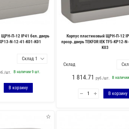
 ЩРН-П-12 IP41 бел. дверь
Корпус пластиковый ЩРН-П-12 IP
-KP13-N-12-41-K01-K01
прозр. дверь TEKFOR IEK TF5-KP12-N
K03
Склад
В наличии
9 шт.
уб./шт.
1 814.71
В наличи
руб./шт.