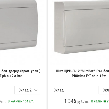
бел. дверца (пром. упак.)
Щит ЩРН-П-12 "SlimBox" IP41 бел
KF pb-n-12w-bas
PROxima EKF sb-n-12w
Склад
1 346
В наличии
154 шт.
В наличии
2
/шт.
руб./шт.