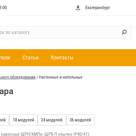
8:00
Екатеринбург
тели
Статьи
Контакты
ьного оборудования
/
Настенные и напольные
вара
лей
18 модулей
24 модулей
36 модулей
— навесные ЩРН/КМПн; ЩРВ-П обычно IP40/41)
: