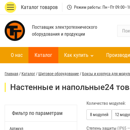
Каталог товаров
Режим работы: Пн–Пт 09:00–1
Поставщик электротехнического
П
оборудования и продукции
о
и
с
О нас
Каталог
Как купить
Производи
к
п
о
Главная
/
Каталог
/
Щитовое оборудование
/
Боксы и корпуса для модул
к
а
Настенные и напольные
24 то
т
а
Количество модулей:
л
о
Фильтр по параметрам
8 модулей
12 моду
г
у
Степень защиты
(IP65 
Артикул