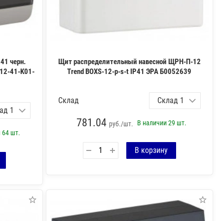
41 черн.
Щит распределительный навесной ЩРН-П-12
-12-41-K01-
Trend BOXS-12-p-s-t IP41 ЭРА Б0052639
Склад
781.04
В наличии
29 шт.
руб./шт.
и
64 шт.