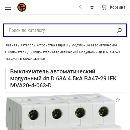
Корзина
П
о
и
Главная
/
Каталог
/
Устройства защиты
/
Модульные автоматические
с
выключатели
/
Выключатель автоматический модульный 4п D 63А 4.5кА
к
ВА47-29 IEK MVA20-4-063-D
п
о
Выключатель автоматический
к
модульный 4п D 63А 4.5кА ВА47-29 IEK
а
MVA20-4-063-D
т
а
л
о
г
у