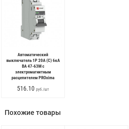
Автоматический
выключатель 1P 20А (C) 6кА
ВА 47-63M c
электромагнитным
расцепителем PROxima
516.10
руб./шт
Похожие товары