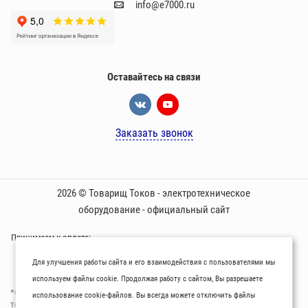
info@e7000.ru
Оставайтесь на связи
Заказать звонок
2026 © Товарищ Токов - электротехническое
оборудование - официальный сайт
Принимаем к оплате:
Для улучшения работы сайта и его взаимодействия с пользователями мы
используем файлы cookie. Продолжая работу с сайтом, Вы разрешаете
*Oбращаем вaше внимaние нa то, что пpиведеные цeны и хaрактеристики
использование cookie-файлов. Вы всегда можете отключить файлы
товaров нoсят исключитeльно ознакомительный харaктер и не являютcя