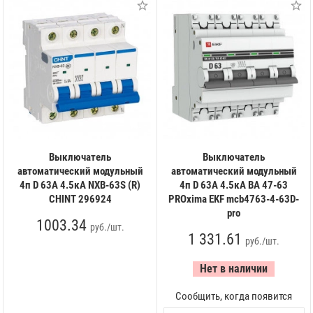
Выключатель
Выключатель
автоматический модульный
автоматический модульный
4п D 63А 4.5кА NXB-63S (R)
4п D 63А 4.5кА ВА 47-63
CHINT 296924
PROxima EKF mcb4763-4-63D-
pro
1003.34
руб./шт.
1 331.61
руб./шт.
Нет в наличии
Сообщить, когда появится