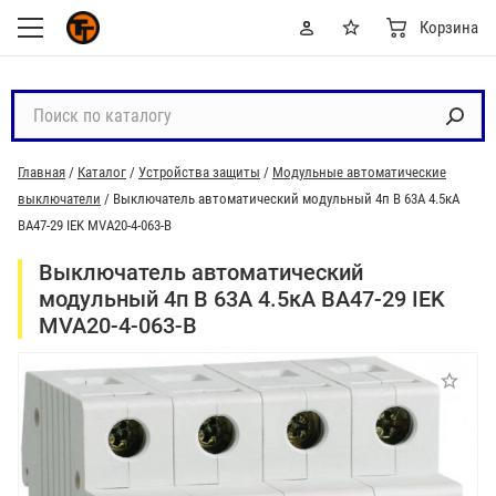
Корзина
П
о
и
Главная
/
Каталог
/
Устройства защиты
/
Модульные автоматические
с
выключатели
/
Выключатель автоматический модульный 4п B 63А 4.5кА
к
ВА47-29 IEK MVA20-4-063-B
п
о
Выключатель автоматический
к
модульный 4п B 63А 4.5кА ВА47-29 IEK
а
MVA20-4-063-B
т
а
л
о
г
у