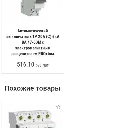
Автоматический
выключатель 1P 20А (C) 6кА
ВА 47-63M c
электромагнитным
расцепителем PROxima
516.10
руб./шт
Похожие товары