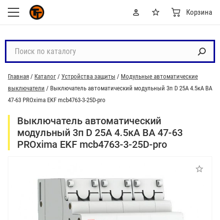
Корзина
П
о
и
Главная
/
Каталог
/
Устройства защиты
/
Модульные автоматические
с
выключатели
/
Выключатель автоматический модульный 3п D 25А 4.5кА ВА
к
47-63 PROxima EKF mcb4763-3-25D-pro
п
о
Выключатель автоматический
к
модульный 3п D 25А 4.5кА ВА 47-63
а
PROxima EKF mcb4763-3-25D-pro
т
а
л
о
г
у