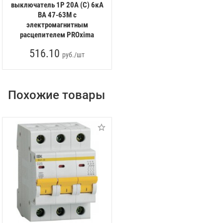
выключатель 1P 20А (C) 6кА
ВА 47-63M c
электромагнитным
расцепителем PROxima
516.10
руб./шт
Похожие товары