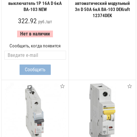
выключатель 1Р 16А D 6кА
автоматический модульный
ВА-103 NEW
3п D 50А 6кА ВА-103 DEKraft
12374DEK
322.92
руб./шт
Нет в наличии
Сообщить, когда появится