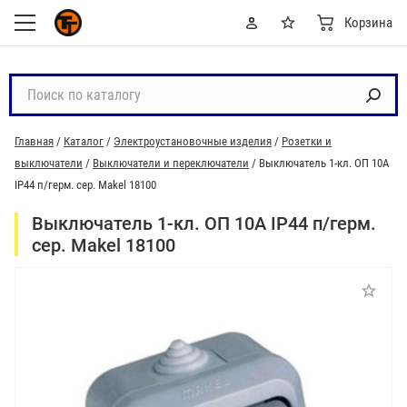
Корзина
П
о
и
Главная
/
Каталог
/
Электроустановочные изделия
/
Розетки и
с
выключатели
/
Выключатели и переключатели
/
Выключатель 1-кл. ОП 10А
к
IP44 п/герм. сер. Makel 18100
п
о
Выключатель 1-кл. ОП 10А IP44 п/герм.
к
сер. Makel 18100
а
т
а
л
о
г
у