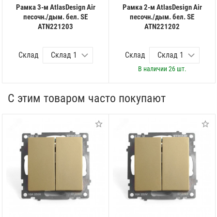
Рамка 3-м AtlasDesign Air
Рамка 2-м AtlasDesign Air
песочн./дым. бел. SE
песочн./дым. бел. SE
ATN221203
ATN221202
Склад
Склад
В наличии
26 шт.
С этим товаром часто покупают