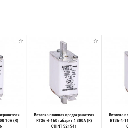
охранителя
Вставка плавкая предохранителя
Вставка п
00 10А (R)
RT36-4-160 габарит 4 800А (R)
RT36-4-16
6
CHINT 521541