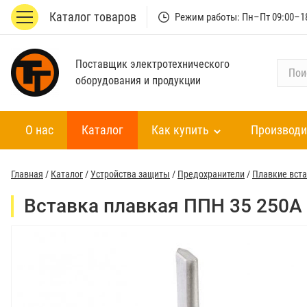
Каталог товаров
Режим работы: Пн–Пт 09:00–1
Поставщик электротехнического
П
оборудования и продукции
о
и
с
О нас
Каталог
Как купить
Производи
к
п
о
Главная
/
Каталог
/
Устройства защиты
/
Предохранители
/
Плавкие вст
к
а
Вставка плавкая ППН 35 250А
т
а
л
о
г
у