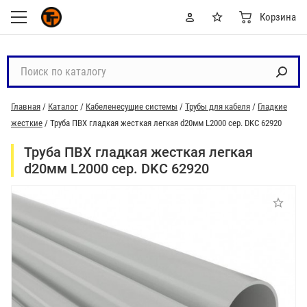
Корзина
П
о
и
Главная
/
Каталог
/
Кабеленесущие системы
/
Трубы для кабеля
/
Гладкие
с
жесткие
/
Труба ПВХ гладкая жесткая легкая d20мм L2000 сер. DKC 62920
к
п
Труба ПВХ гладкая жесткая легкая
о
d20мм L2000 сер. DKC 62920
к
а
т
а
л
о
г
у