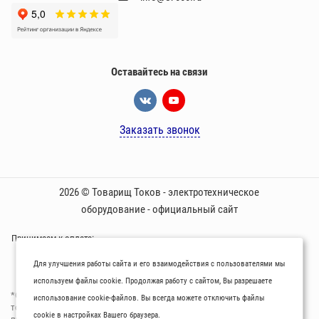
Оставайтесь на связи
Заказать звонок
2026 © Товарищ Токов - электротехническое
оборудование - официальный сайт
Принимаем к оплате:
Для улучшения работы сайта и его взаимодействия с пользователями мы
используем файлы cookie. Продолжая работу с сайтом, Вы разрешаете
*Oбращаем вaше внимaние нa то, что пpиведеные цeны и хaрактеристики
использование cookie-файлов. Вы всегда можете отключить файлы
товaров нoсят исключитeльно ознакомительный харaктер и не являютcя
cookie в настройках Вашего браузера.