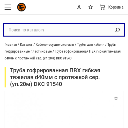
Корзина
П
о
и
Главная
/
Каталог
/
Кабеленесущие системы
/
Трубы для кабеля
/
Трубы
с
гофрированные пластиковые
/
Труба гофрированная ПВХ гибкая тяжелая
к
d40мм с протяжкой сер. (уп.20м) DKC 91540
п
о
Труба гофрированная ПВХ гибкая
к
тяжелая d40мм с протяжкой сер.
а
(уп.20м) DKC 91540
т
а
л
о
г
у