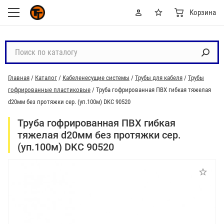
Корзина
П
о
и
Главная
/
Каталог
/
Кабеленесущие системы
/
Трубы для кабеля
/
Трубы
с
гофрированные пластиковые
/
Труба гофрированная ПВХ гибкая тяжелая
к
d20мм без протяжки сер. (уп.100м) DKC 90520
п
о
Труба гофрированная ПВХ гибкая
к
тяжелая d20мм без протяжки сер.
а
(уп.100м) DKC 90520
т
а
л
о
г
у