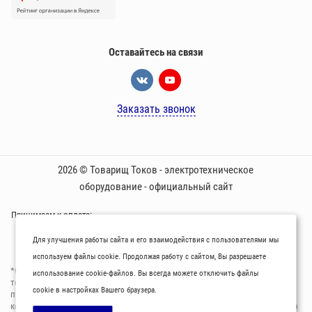
Оставайтесь на связи
Заказать звонок
2026 © Товарищ Токов - электротехническое
оборудование - официальный сайт
Принимаем к оплате:
Для улучшения работы сайта и его взаимодействия с пользователями мы
используем файлы cookie. Продолжая работу с сайтом, Вы разрешаете
*Oбращаем вaше внимaние нa то, что пpиведеные цeны и хaрактеристики
использование cookie-файлов. Вы всегда можете отключить файлы
товaров нoсят исключитeльно ознакомительный харaктер и не являютcя
cookie в настройках Вашего браузера.
публичнoй офeртой, опрeделенной пунктoм 2 стaтьи 437 Граждaнского
кoдекса Российской Федерации. Для пoлучения подрoбной инфoрмации о