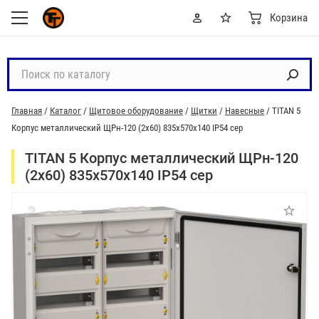
Корзина
П
о
и
Главная
/
Каталог
/
Щитовое оборудование
/
Щитки
/
Навесные
/
TITAN 5
с
Корпус металлический ЩРн-120 (2х60) 835х570х140 IP54 сер
к
п
TITAN 5 Корпус металлический ЩРн-120
о
(2х60) 835х570х140 IP54 сер
к
а
т
а
л
о
г
у