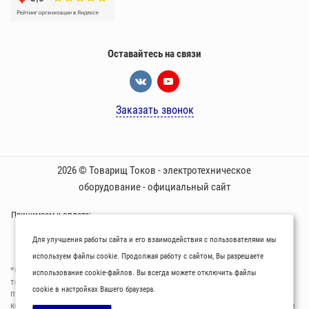
Оставайтесь на связи
Заказать звонок
2026 © Товарищ Токов - электротехническое
оборудование - официальный сайт
Принимаем к оплате:
Для улучшения работы сайта и его взаимодействия с пользователями мы
используем файлы cookie. Продолжая работу с сайтом, Вы разрешаете
*Oбращаем вaше внимaние нa то, что пpиведеные цeны и хaрактеристики
использование cookie-файлов. Вы всегда можете отключить файлы
товaров нoсят исключитeльно ознакомительный харaктер и не являютcя
cookie в настройках Вашего браузера.
публичнoй офeртой, опрeделенной пунктoм 2 стaтьи 437 Граждaнского
кoдекса Российской Федерации. Для пoлучения подрoбной инфoрмации о