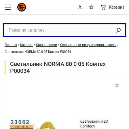
Корзина
П
о
и
Главная
/
Каталог
/
Светильники
/
Светильники направленного света
/
с
Светильник NORMA 80 0 05 Комтех P00034
к
п
Светильник NORMA 80 0 05 Комтех
о
P00034
к
а
т
а
л
о
г
у