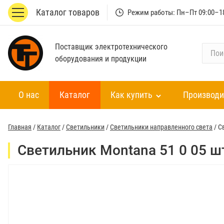
Каталог товаров
Режим работы: Пн–Пт 09:00–1
Поставщик электротехнического
П
оборудования и продукции
о
и
с
О нас
Каталог
Как купить
Производи
к
п
о
Главная
/
Каталог
/
Светильники
/
Светильники направленного света
/
С
к
а
Светильник Montana 51 0 05 
т
а
л
о
г
у