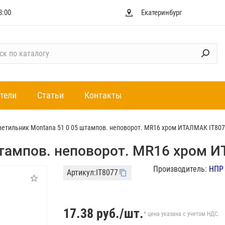
8:00
Екатеринбург
тели
Статьи
Контакты
ветильник Montana 51 0 05 штампов. неповорот. MR16 хром ИТАЛМАК IT80
штампов. неповорот. MR16 хром 
Производитель:
НПР 
Артикул:
IT8077
17.38
руб./шт.
* цена указана с учетом НДС.