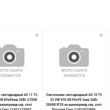
 светодиодный AS 11 T3
Светильник светодиодный AS 10 T3
GR 89х89мм 30Вт 2700К
32 VW 930 GR 99х99.5мм 36Вт
шинопровод сер. спот
3000К IP20 на шинопровод сер. спот
й Свет 11021123007
Русский Свет 11021023006