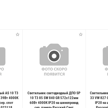
ый AS 10 T3
Светильник светодиодный ДПО SP
Светильник
 39Вт 4000К
10 T3 85 SW 840 GR 572х122мм
33 VW 827 
сер. спот
60Вт 4000К IP20 на шинопровод
IP20 на 
1023118
сер. панель Русский Свет
Русски