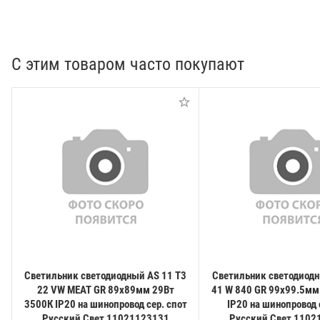
С этим товаром часто покупают
Светильник светодиодный AS 11 T3
Светильник светодиодн
22 VW MEAT GR 89х89мм 29Вт
41 W 840 GR 99х99.5мм
3500К IP20 на шинопровод сер. спот
IP20 на шинопровод 
Русский Свет 11021123131
Русский Свет 1102