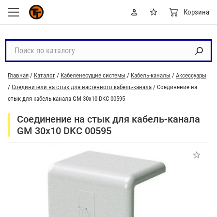
Корзина
П
о
и
Главная
/
Каталог
/
Кабеленесущие системы
/
Кабель-каналы
/
Аксессуары
с
/
Соединители на стык для настенного кабель-канала
/
Соединение на
к
стык для кабель-канала GM 30х10 DKC 00595
п
о
Соединение на стык для кабель-канала
к
GM 30х10 DKC 00595
а
т
а
л
о
г
у