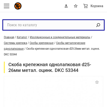
Корзина
П
о
и
Главная
/
Каталог
/
Изоляционные и соединительные материалы
/
с
Системы крепежа
/
Скобы крепежные
/
Скобы металлические
к
однолапковые
/
Скоба крепежная однолапковая d25-26мм метал. оцинк.
п
DKC 53344
о
к
Скоба крепежная однолапковая d25-
а
26мм метал. оцинк. DKC 53344
т
а
л
о
г
у