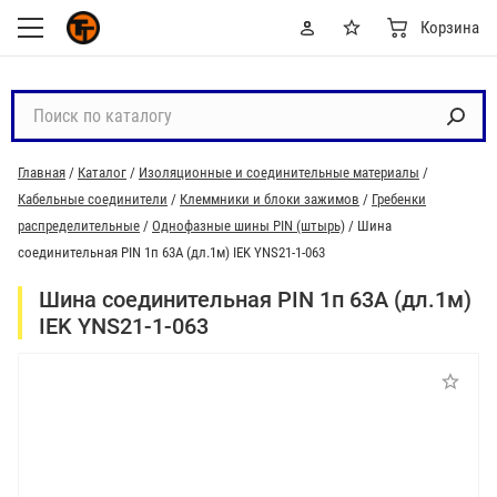
Корзина
П
о
и
Главная
/
Каталог
/
Изоляционные и соединительные материалы
/
с
Кабельные соединители
/
Клеммники и блоки зажимов
/
Гребенки
к
распределительные
/
Однофазные шины PIN (штырь)
/
Шина
п
соединительная PIN 1п 63А (дл.1м) IEK YNS21-1-063
о
к
Шина соединительная PIN 1п 63А (дл.1м)
а
IEK YNS21-1-063
т
а
л
о
г
у