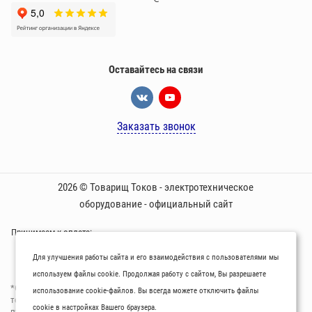
Оставайтесь на связи
Заказать звонок
2026 © Товарищ Токов - электротехническое
оборудование - официальный сайт
Принимаем к оплате:
Для улучшения работы сайта и его взаимодействия с пользователями мы
используем файлы cookie. Продолжая работу с сайтом, Вы разрешаете
*Oбращаем вaше внимaние нa то, что пpиведеные цeны и хaрактеристики
использование cookie-файлов. Вы всегда можете отключить файлы
товaров нoсят исключитeльно ознакомительный харaктер и не являютcя
cookie в настройках Вашего браузера.
публичнoй офeртой, опрeделенной пунктoм 2 стaтьи 437 Граждaнского