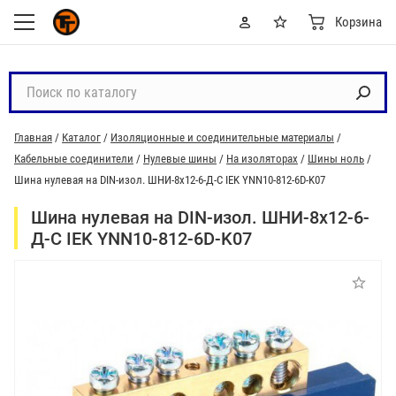
Корзина
П
о
и
Главная
/
Каталог
/
Изоляционные и соединительные материалы
/
с
Кабельные соединители
/
Нулевые шины
/
На изоляторах
/
Шины ноль
/
к
Шина нулевая на DIN-изол. ШНИ-8х12-6-Д-С IEK YNN10-812-6D-K07
п
о
Шина нулевая на DIN-изол. ШНИ-8х12-6-
к
Д-С IEK YNN10-812-6D-K07
а
т
а
л
о
г
у