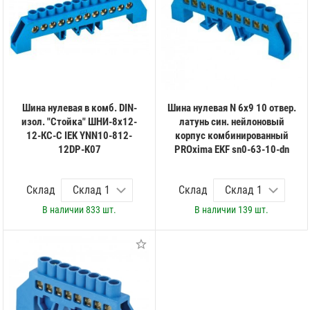
Шина нулевая в комб. DIN-
Шина нулевая N 6х9 10 отвер.
изол. "Стойка" ШНИ-8х12-
латунь син. нейлоновый
12-КС-С IEK YNN10-812-
корпус комбинированный
12DP-K07
PROxima EKF sn0-63-10-dn
Склад
Склад
В наличии
833 шт.
В наличии
139 шт.