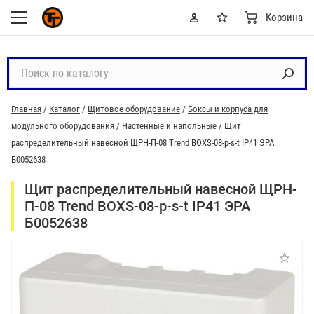
Корзина
П
о
и
Главная
/
Каталог
/
Щитовое оборудование
/
Боксы и корпуса для
с
модульного оборудования
/
Настенные и напольные
/
Щит
к
распределительный навесной ЩРН-П-08 Trend BOXS-08-p-s-t IP41 ЭРА
п
Б0052638
о
к
Щит распределительный навесной ЩРН-
а
П-08 Trend BOXS-08-p-s-t IP41 ЭРА
т
Б0052638
а
л
о
г
у