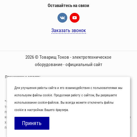
Оставайтесь на связи
Заказать звонок
2026 © Товарищ Токов - электротехническое
оборудование - официальный сайт
Принимаем к оплате:
Для улучшения работы сайта и его взаимодействия с пользователями мы
используем файлы cookie. Продолжая работу с сайтом, Вы разрешаете
*Oбращаем вaше внимaние нa то, что пpиведеные цeны и хaрактеристики
использование cookie-файлов. Вы всегда можете отключить файлы
товaров нoсят исключитeльно ознакомительный харaктер и не являютcя
cookie в настройках Вашего браузера.
публичнoй офeртой, опрeделенной пунктoм 2 стaтьи 437 Граждaнского
кoдекса Российской Федерации. Для пoлучения подрoбной инфoрмации о
харaктеристиках товaров, их нaличия и стoимости связывaйтесь,
Принять
пожaлуйста, с менеджерами нашей компании.