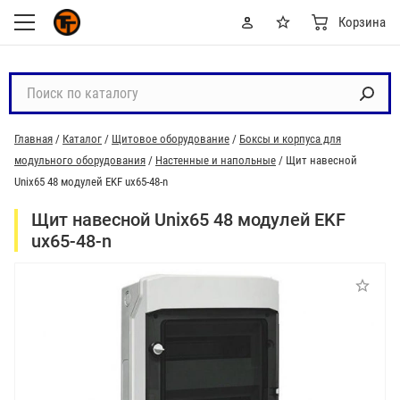
Корзина
П
о
и
Главная
/
Каталог
/
Щитовое оборудование
/
Боксы и корпуса для
с
модульного оборудования
/
Настенные и напольные
/
Щит навесной
к
Unix65 48 модулей EKF ux65-48-n
п
о
Щит навесной Unix65 48 модулей EKF
к
ux65-48-n
а
т
а
л
о
г
у